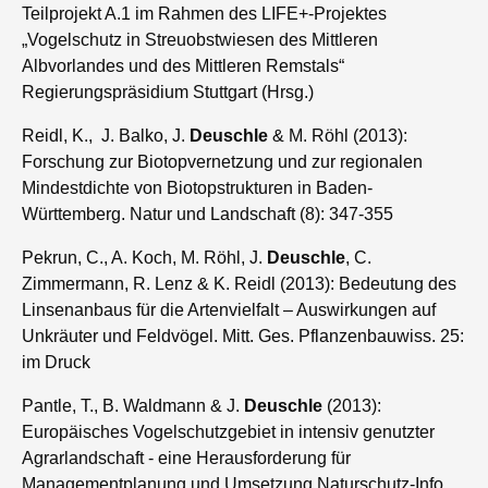
Teilprojekt A.1 im Rahmen des LIFE+-Projektes
„Vogelschutz in Streuobstwiesen des Mittleren
Albvorlandes und des Mittleren Remstals“
Regierungspräsidium Stuttgart (Hrsg.)
Reidl, K., J. Balko, J.
Deuschle
& M. Röhl (2013):
Forschung zur Biotopvernetzung und zur regionalen
Mindestdichte von Biotopstrukturen in Baden-
Württemberg. Natur und Landschaft (8): 347-355
Pekrun, C., A. Koch, M. Röhl, J.
Deuschle
, C.
Zimmermann, R. Lenz & K. Reidl (2013): Bedeutung des
Linsenanbaus für die Artenvielfalt – Auswirkungen auf
Unkräuter und Feldvögel. Mitt. Ges. Pflanzenbauwiss. 25:
im Druck
Pantle, T., B. Waldmann & J.
Deuschle
(2013):
Europäisches Vogelschutzgebiet in intensiv genutzter
Agrarlandschaft - eine Herausforderung für
Managementplanung und Umsetzung Naturschutz-Info