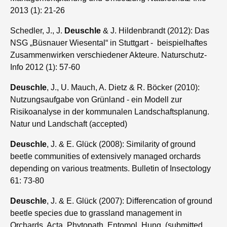
2013 (1): 21-26
Schedler, J., J.
Deuschle
& J. Hildenbrandt (2012): Das
NSG „Büsnauer Wiesental“ in Stuttgart - beispielhaftes
Zusammenwirken verschiedener Akteure. Naturschutz-
Info 2012 (1): 57-60
Deuschle
, J., U. Mauch, A. Dietz & R. Böcker (2010):
Nutzungsaufgabe von Grünland - ein Modell zur
Risikoanalyse in der kommunalen Landschaftsplanung.
Natur und Landschaft (accepted)
Deuschle
, J. & E. Glück (2008): Similarity of ground
beetle communities of extensively managed orchards
depending on various treatments. Bulletin of Insectology
61: 73-80
Deuschle
, J. & E. Glück (2007): Differencation of ground
beetle species due to grassland management in
Orchards. Acta Phytopath. Entomol. Hung. (submitted