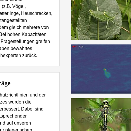
(z.B. Vögel,
tterlinge, Heuschrecken,
stangestellten
udem gleich mehrere von
Bei hohen Kapazitäten
 Fragestellungen greifen
rhaben bewährtes
hexperten zurück.
räge
hutzrichtlinien und der
zes wurden die
erbessert. Dabei sind
ntsprechender
end auf unseren
ur planerischen