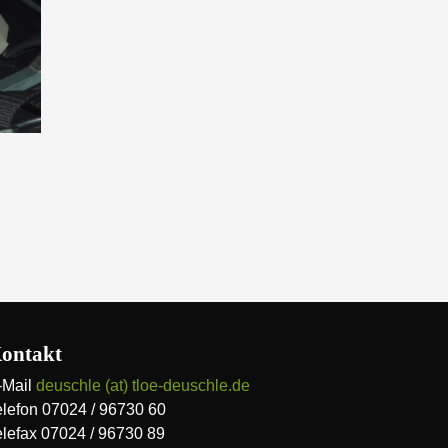
ontakt
-Mail
deuschle (at) tloe-deuschle.de
elefon 07024 / 96730 60
elefax 07024 / 96730 89