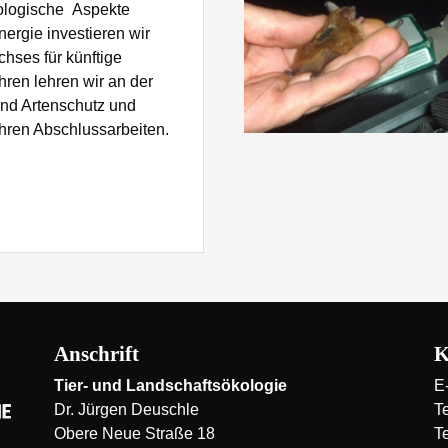
kologische Aspekte
rgie investieren wir
hses für künftige
hren lehren wir an der
und Artenschutz und
ihren Abschlussarbeiten.
Anschrift
K
Tier- und Landschaftsökologie
E
Dr. Jürgen Deuschle
T
Obere Neue Straße 18
T