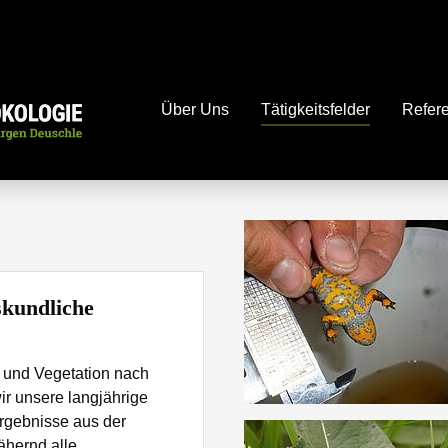
Über Uns
Tätigkeitsfelder
Refer
skundliche
a und Vegetation nach
ir unsere langjährige
Ergebnisse aus der
ähernd alle